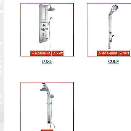
новинка
хит
новинка
хит
LUXE
CUBA